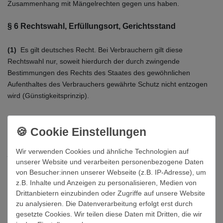
Zusammenhang mit Mängelrechten gegen uns haben.
§ 6 Rechtswahl, Erfüllungsort, Gerichtsstand
(1)
Es gilt deutsches Recht. Bei Verbrauchern gilt diese
Rechtswahl nur, soweit hierdurch der durch zwingende
Bestimmungen des Rechts des Staates des gewöhnlichen
Aufenthaltes des Verbrauchers gewährte Schutz nicht entzogen
wird (Günstigkeitsprinzip).
(2)
Erfüllungsort für alle Leistungen aus den mit uns
bestehenden Geschäftsbeziehungen sowie Gerichtsstand ist
unser Sitz, soweit Sie nicht Verbraucher, sondern Kaufmann,
Wir verwenden Cookies und ähnliche Technologien auf
juristische Person des öffentlichen Rechts oder öffentlich-
unserer Website und verarbeiten personenbezogene Daten
rechtliches Sondervermögen sind. Dasselbe gilt, wenn Sie keinen
von Besucher:innen unserer Webseite (z.B. IP-Adresse), um
allgemeinen Gerichtsstand in Deutschland oder der EU haben
z.B. Inhalte und Anzeigen zu personalisieren, Medien von
oder der Wohnsitz oder gewöhnliche Aufenthalt im Zeitpunkt der
Drittanbietern einzubinden oder Zugriffe auf unsere Website
Klageerhebung nicht bekannt ist. Die Befugnis, auch das Gericht
zu analysieren. Die Datenverarbeitung erfolgt erst durch
an einem anderen gesetzlichen Gerichtsstand anzurufen, bleibt
gesetzte Cookies. Wir teilen diese Daten mit Dritten, die wir
hiervon unberührt.