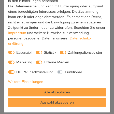
in den Einstellungen benennen.
Die Datenverarbeitung kann mit Einwilligung oder aufgrund
(3)
Die Bestimmungen des UN-Kaufrechts finden ausdrücklich
eines berechtigten Interesses erfolgen. Die Zustimmung
kann erteilt oder abgelehnt werden. Es besteht das Recht,
keine Anwendung.
nicht einzuwilligen und die Einwilligung zu einem späteren
Zeitpunkt zu ändern oder zu widerrufen. Beachten Sie unser
Impressum
und weitere Hinweise zur Verwendung
personenbezogener Daten in unserer
Daten­schutz­
erklärung
.
Essenziell
Statistik
Zahlungsdienstleister
II. Kundeninformationen
Marketing
Externe Medien
1. Identität des Verkäufers
DHL Wunschzustellung
Funktional
banjado GmbH
Weitere Einstellungen
Meißner Straße 87
01689 Niederau
Alle akzeptieren
Deutschland
Telefon: 0351 30 70 8080
Auswahl akzeptieren
E-Mail: shop@banjado.com