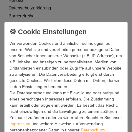
Kontakt
Daten­schutz­erklärung
Barrierefreiheit
AGB
Impressum
Werde Teil unserer Community
Wir verwenden Cookies und ähnliche Technologien auf
unserer Website und verarbeiten personenbezogene Daten
von Besucher:innen unserer Webseite (z.B. IP-Adresse), um
z.B. Inhalte und Anzeigen zu personalisieren, Medien von
Drittanbietern einzubinden oder Zugriffe auf unsere Website
zu analysieren. Die Datenverarbeitung erfolgt erst durch
gesetzte Cookies. Wir teilen diese Daten mit Dritten, die wir
in den Einstellungen benennen.
Die Datenverarbeitung kann mit Einwilligung oder aufgrund
eines berechtigten Interesses erfolgen. Die Zustimmung
kann erteilt oder abgelehnt werden. Es besteht das Recht,
nicht einzuwilligen und die Einwilligung zu einem späteren
Zeitpunkt zu ändern oder zu widerrufen. Beachten Sie unser
Service
Impressum
und weitere Hinweise zur Verwendung
personenbezogener Daten in unserer
Daten­schutz­
Mein Konto