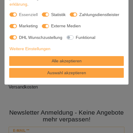
erklärung
.
Mein Merkzettel
Essenziell
Statistik
Zahlungsdienstleister
Retourenportal
Marketing
Externe Medien
Haben Sie fragen?
DHL Wunschzustellung
Funktional
+49 (0) 35243 460 400
Weitere Einstellungen
Mo-Fr 9-15 Uhr
Alle akzeptieren
shop@banjado.com
Auswahl akzeptieren
Preisangaben inkl. gesetzl. MwSt. und zzgl. Service- und
Versandkosten
Newsletter Anmeldung - Keine Angebote
mehr verpassen!
Newsletter
E-MAIL **